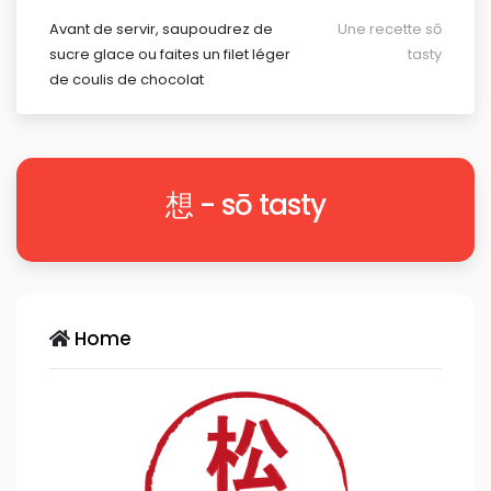
Avant de servir, saupoudrez de
Une recette sō
sucre glace ou faites un filet léger
tasty
de coulis de chocolat
想 - sō tasty
Home